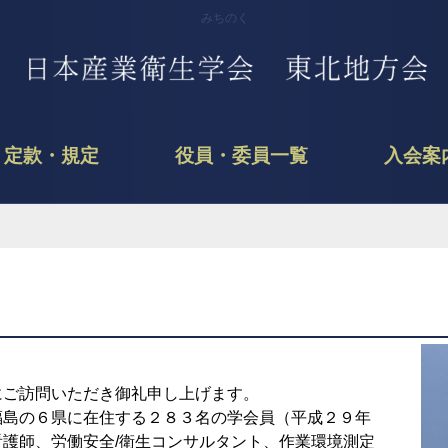
みちのく
定款・規定
役員・委員一覧
入会案
ご訪問いただき御礼申し上げます。
福島の６県に在住する２８３名の学会員（平成２９年
護師、労働安全/衛生コンサルタント、作業環境測定