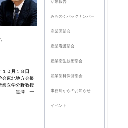
活動報告
みちのくバックナンバー
産業医部会
す。
産業看護部会
産業衛生技術部会
１８日
産業歯科保健部会
方会長
学分野教授
事務局からのお知らせ
一
イベント