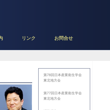
内
リンク
お問合せ
第78回日本産業衛生学会
東北地方会
第77回日本産業衛生学会
東北地方会